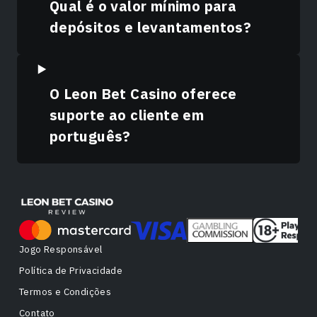
Qual é o valor mínimo para
depósitos e levantamentos?
O Leon Bet Casino oferece
suporte ao cliente em
português?
Jogo Responsável
Política de Privacidade
Termos e Condições
Contato