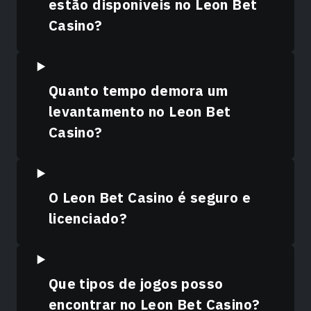
estão disponíveis no Leon Bet
Casino?
Quanto tempo demora um
levantamento no Leon Bet
Casino?
O Leon Bet Casino é seguro e
licenciado?
Que tipos de jogos posso
encontrar no Leon Bet Casino?