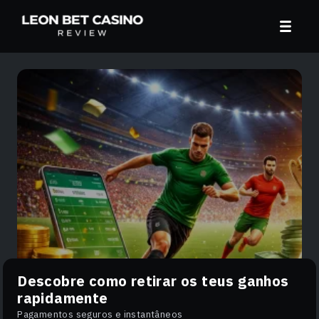
Descobre como retirar os teus ganhos
rapidamente
Pagamentos seguros e instantâneos