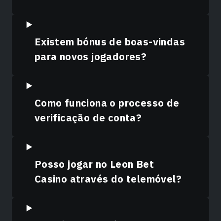
Existem bónus de boas-vindas
para novos jogadores?
Como funciona o processo de
verificação de conta?
Posso jogar no Leon Bet
Casino através do telemóvel?