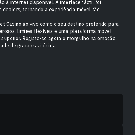
à internet disponível. A interface táctil foi
s dealers, tornando a experiência móvel tão
 Casino ao vivo como o seu destino preferido para
rosos, limites flexíveis e uma plataforma móvel
e superior. Registe-se agora e mergulhe na emoção
ade de grandes vitórias.