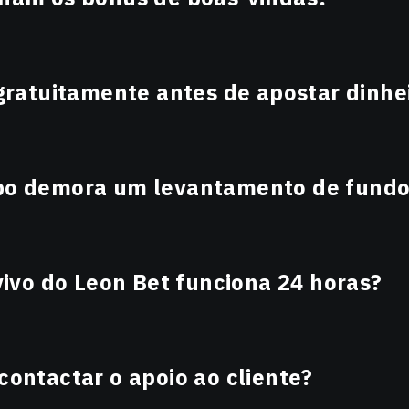
gratuitamente antes de apostar dinhei
o demora um levantamento de fundo
vivo do Leon Bet funciona 24 horas?
ontactar o apoio ao cliente?