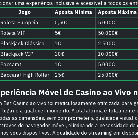
onar uma experiência inclusiva e acessível a todos os entu
Jogo
Aposta Mínima
Aposta Máxima
Roleta Europeia
0,50€
5.000€
Roleta VIP
5€
50.000€
Blackjack Clássico
1€
2.500€
Blackjack VIP
10€
10.000€
Baccarat
1€
5.000€
Baccarat High Roller
25€
25.000€
periência Móvel de Casino ao Vivo 
n Bet Casino ao vivo foi meticulosamente otimizada para g
r lugar e a qualquer momento. A plataforma é totalmente 
odas as dimensões, sem comprometer a qualidade visual o
 através do navegador móvel, eliminando a necessidade de
s seus dispositivos. A qualidade do streaming em dispos