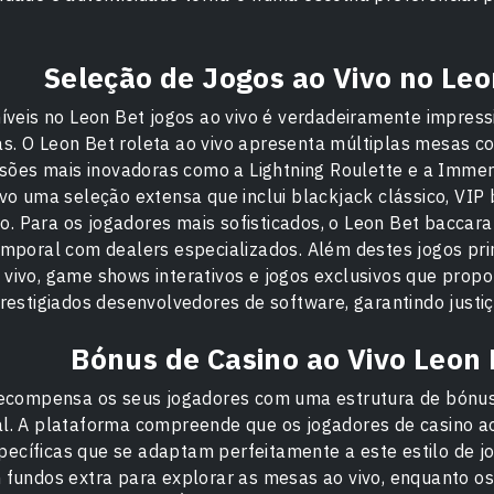
Seleção de Jogos ao Vivo no Leo
níveis no Leon Bet jogos ao vivo é verdadeiramente impress
. O Leon Bet roleta ao vivo apresenta múltiplas mesas com
ersões mais inovadoras como a Lightning Roulette e a Immer
vo uma seleção extensa que inclui blackjack clássico, VIP
 Para os jogadores mais sofisticados, o Leon Bet baccar
mporal com dealers especializados. Além destes jogos princ
vivo, game shows interativos e jogos exclusivos que propo
restigiados desenvolvedores de software, garantindo justi
Bónus de Casino ao Vivo Leon 
 recompensa os seus jogadores com uma estrutura de bónu
l. A plataforma compreende que os jogadores de casino ao
cíficas que se adaptam perfeitamente a este estilo de jo
 fundos extra para explorar as mesas ao vivo, enquanto 