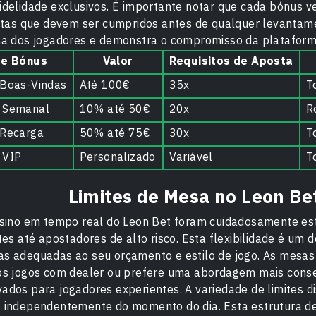
idelidade exclusivos. É importante notar que cada bónus 
ostas que devem ser cumpridos antes de qualquer levantam
ça dos jogadores e demonstra o compromisso da plataform
de Bónus
Valor
Requisitos de Aposta
 Boas-Vindas
Até 100€
35x
T
 Semanal
10% até 50€
20x
R
 Recarga
50% até 75€
30x
T
 VIP
Personalizado
Variável
T
Limites de Mesa no Leon Be
asino em tempo real do Leon Bet foram cuidadosamente es
tes até apostadores de alto risco. Esta flexibilidade é um 
s adequadas ao seu orçamento e estilo de jogo. As mesas 
 os jogos com dealer ou prefere uma abordagem mais cons
ados para jogadores experientes. A variedade de limites d
, independentemente do momento do dia. Esta estrutura d