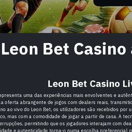
Leon Bet Casino 
Leon Bet Casino Li
representa uma das experiências mais envolventes e autênt
a oferta abrangente de jogos com dealers reais, transmiti
no ao vivo do Leon Bet, os utilizadores são recebidos por u
ico, mas com a comodidade de jogar a partir de casa. A te
nterrupções, permitindo que os jogadores interajam com de
idade e autenticidade torna-o numa escolha preferencial