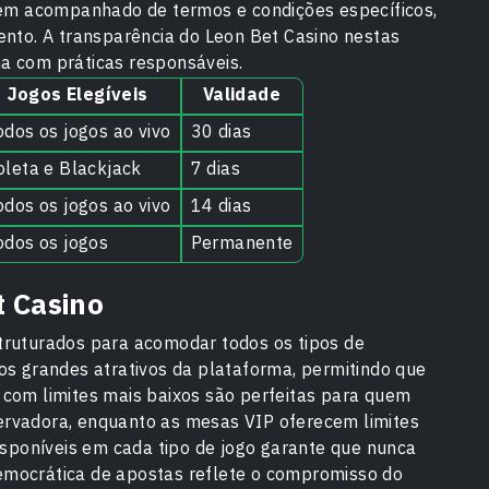
vem acompanhado de termos e condições específicos,
ento. A transparência do Leon Bet Casino nestas
a com práticas responsáveis.
Jogos Elegíveis
Validade
odos os jogos ao vivo
30 dias
oleta e Blackjack
7 dias
odos os jogos ao vivo
14 dias
odos os jogos
Permanente
t Casino
truturados para acomodar todos os tipos de
dos grandes atrativos da plataforma, permitindo que
com limites mais baixos são perfeitas para quem
ervadora, enquanto as mesas VIP oferecem limites
isponíveis em cada tipo de jogo garante que nunca
emocrática de apostas reflete o compromisso do