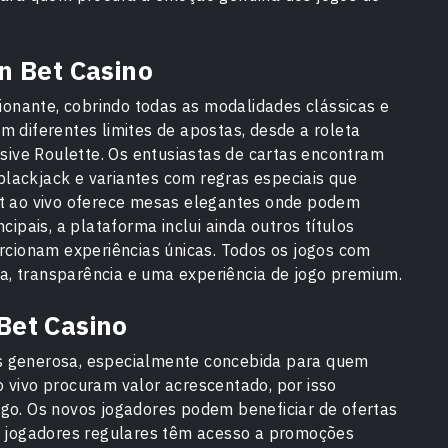
n Bet Casino
ionante, cobrindo todas as modalidades clássicas e
 diferentes limites de apostas, desde a roleta
sive Roulette. Os entusiastas de cartas encontram
 blackjack e variantes com regras especiais que
at ao vivo oferece mesas elegantes onde podem
ipais, a plataforma inclui ainda outros títulos
rcionam experiências únicas. Todos os jogos com
ça, transparência e uma experiência de jogo premium.
Bet Casino
s generosa, especialmente concebida para quem
 vivo procuram valor acrescentado, por isso
go. Os novos jogadores podem beneficiar de ofertas
os jogadores regulares têm acesso a promoções