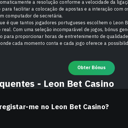
tomaticamente a resolução conforme a velocidade da ligação 
para facilitar a colocação de apostas e a interação com o
num computador de secretária.
 é que tantos jogadores portugueses escolhem o Leon Bet
real. Com uma seleção incomparável de jogos, bónus gene
do para proporcionar horas de entretenimento de qualidad
, onde cada momento conta e cada jogo oferece a possibilid
Obter Bónus
quentes - Leon Bet Casino
registar-me no Leon Bet Casino?