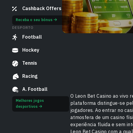
Cashback Offers
Receba o seu bónus
DESPORTO
Football
Hockey
Tennis
Racing
A. Football
O Leon Bet Casino ao vivo 
Melhores jogos
plataforma distingue-se pel
desportivos
jogadores. Ao entrar no casi
atmosfera de um casino fís
experiência fluida e sem i
Leon Bet Casino com a qual