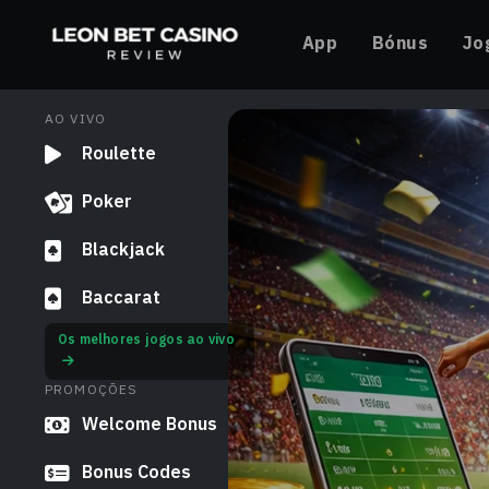
App
Bónus
Jo
AO VIVO
Roulette
Poker
Blackjack
Baccarat
Os melhores jogos ao vivo
PROMOÇÕES
Welcome Bonus
Bonus Codes